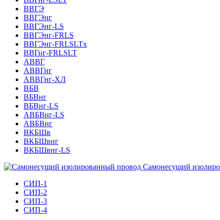
ВВГЭ
ВВГЭнг
ВВГЭнг-LS
ВВГЭнг-FRLS
ВВГЭнг-FRLSLTх
ВВГнг-FRLSLT
АВВГ
АВВГнг
АВВГнг-ХЛ
ВБВ
ВБВнг
ВБВнг-LS
АВБВнг-LS
АВБВнг
ВКБШв
ВКБШвнг
ВКБШвнг-LS
Самонесущий изолиро
СИП-1
СИП-2
СИП-3
СИП-4