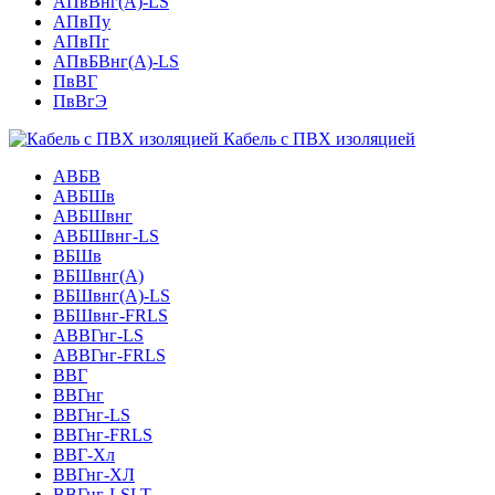
АПвВнг(А)-LS
АПвПу
АПвПг
АПвБВнг(А)-LS
ПвВГ
ПвВгЭ
Кабель с ПВХ изоляцией
АВБВ
АВБШв
АВБШвнг
АВБШвнг-LS
ВБШв
ВБШвнг(A)
ВБШвнг(А)-LS
ВБШвнг-FRLS
АВВГнг-LS
АВВГнг-FRLS
ВВГ
ВВГнг
ВВГнг-LS
ВВГнг-FRLS
ВВГ-Хл
ВВГнг-ХЛ
ВВГнг-LSLT