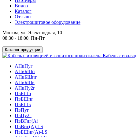
Партнеры
Видео
Каталог
Отзывы
Электрощитовое оборудование
Москва, ул. Электродная, 10
08:30 - 18:00, Пн-Пт
Каталог продукции
Кабель с изоляц
АПвПуг
АПвБШп
АПвБШпг
АПвБШв
АПвПу2г
ПвБШп
ПвБШпг
ПвБШв
ПвПуг
ПвПу2г
ПвВГнг(А)
ПвВнг(А)-LS
ПвБШнг(А)-LS