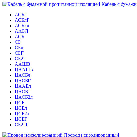
Кабель с бумажн
АСБл
АСБлГ
АСБ2л
ААБЛ
АСБ
СБ
СБл
СБГ
СБ2л
ААШВ
ЦААШв
ЦАСБл
ЦАСБГ
ЦААБл
ЦАСБ
ЦАСБ2л
ЦСБ
ЦСБл
ЦСБ2л
ЦСБГ
СБ2лГ
Провод неизолированный