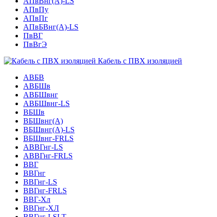
АПвВнг(А)-LS
АПвПу
АПвПг
АПвБВнг(А)-LS
ПвВГ
ПвВгЭ
Кабель с ПВХ изоляцией
АВБВ
АВБШв
АВБШвнг
АВБШвнг-LS
ВБШв
ВБШвнг(A)
ВБШвнг(А)-LS
ВБШвнг-FRLS
АВВГнг-LS
АВВГнг-FRLS
ВВГ
ВВГнг
ВВГнг-LS
ВВГнг-FRLS
ВВГ-Хл
ВВГнг-ХЛ
ВВГнг-LSLT