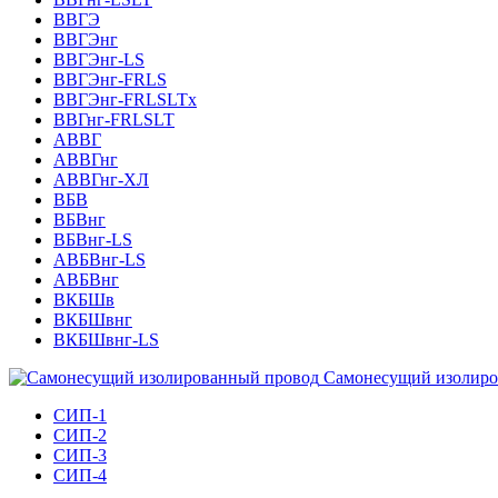
ВВГЭ
ВВГЭнг
ВВГЭнг-LS
ВВГЭнг-FRLS
ВВГЭнг-FRLSLTх
ВВГнг-FRLSLT
АВВГ
АВВГнг
АВВГнг-ХЛ
ВБВ
ВБВнг
ВБВнг-LS
АВБВнг-LS
АВБВнг
ВКБШв
ВКБШвнг
ВКБШвнг-LS
Самонесущий изолиро
СИП-1
СИП-2
СИП-3
СИП-4