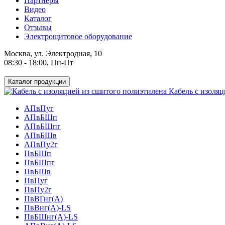
Партнеры
Видео
Каталог
Отзывы
Электрощитовое оборудование
Москва, ул. Электродная, 10
08:30 - 18:00, Пн-Пт
Каталог продукции
Кабель с изоляц
АПвПуг
АПвБШп
АПвБШпг
АПвБШв
АПвПу2г
ПвБШп
ПвБШпг
ПвБШв
ПвПуг
ПвПу2г
ПвВГнг(А)
ПвВнг(А)-LS
ПвБШнг(А)-LS