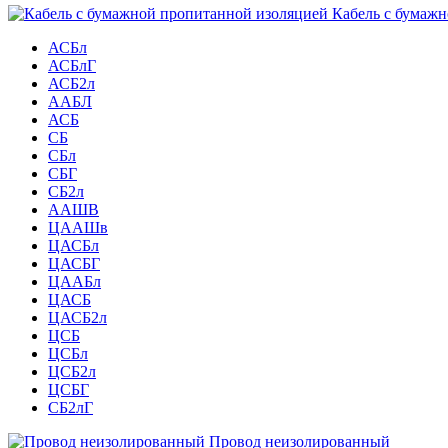
Кабель с бумажн
АСБл
АСБлГ
АСБ2л
ААБЛ
АСБ
СБ
СБл
СБГ
СБ2л
ААШВ
ЦААШв
ЦАСБл
ЦАСБГ
ЦААБл
ЦАСБ
ЦАСБ2л
ЦСБ
ЦСБл
ЦСБ2л
ЦСБГ
СБ2лГ
Провод неизолированный