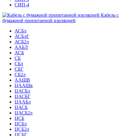
СИП-4
Кабель с
бумажной пропитанной изоляцией
АСБл
АСБлГ
АСБ2л
ААБЛ
АСБ
СБ
СБл
СБГ
СБ2л
ААШВ
ЦААШв
ЦАСБл
ЦАСБГ
ЦААБл
ЦАСБ
ЦАСБ2л
ЦСБ
ЦСБл
ЦСБ2л
ЦСБГ