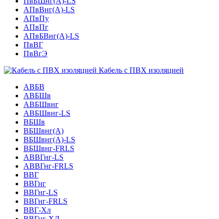
ПвБШнг(А)-LS
АПвВнг(А)-LS
АПвПу
АПвПг
АПвБВнг(А)-LS
ПвВГ
ПвВгЭ
Кабель с ПВХ изоляцией
АВБВ
АВБШв
АВБШвнг
АВБШвнг-LS
ВБШв
ВБШвнг(A)
ВБШвнг(А)-LS
ВБШвнг-FRLS
АВВГнг-LS
АВВГнг-FRLS
ВВГ
ВВГнг
ВВГнг-LS
ВВГнг-FRLS
ВВГ-Хл
ВВГнг-ХЛ