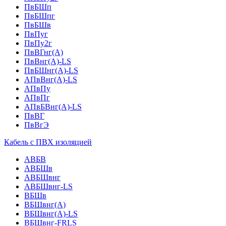
ПвБШп
ПвБШпг
ПвБШв
ПвПуг
ПвПу2г
ПвВГнг(А)
ПвВнг(А)-LS
ПвБШнг(А)-LS
АПвВнг(А)-LS
АПвПу
АПвПг
АПвБВнг(А)-LS
ПвВГ
ПвВгЭ
Кабель с ПВХ изоляцией
АВБВ
АВБШв
АВБШвнг
АВБШвнг-LS
ВБШв
ВБШвнг(A)
ВБШвнг(А)-LS
ВБШвнг-FRLS