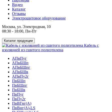
Партнеры
Видео
Каталог
Отзывы
Электрощитовое оборудование
Москва, ул. Электродная, 10
08:30 - 18:00, Пн-Пт
Каталог продукции
Кабель с
изоляцией из сшитого полиэтилена
АПвПуг
АПвБШп
АПвБШпг
АПвБШв
АПвПу2г
ПвБШп
ПвБШпг
ПвБШв
ПвПуг
ПвПу2г
ПвВГнг(А)
ПвВнг(А)-LS