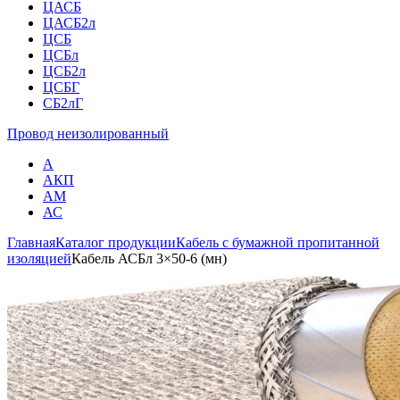
ЦАСБ
ЦАСБ2л
ЦСБ
ЦСБл
ЦСБ2л
ЦСБГ
СБ2лГ
Провод неизолированный
А
АКП
АМ
АС
Главная
Каталог продукции
Кабель с бумажной пропитанной
изоляцией
Кабель АСБл 3×50-6 (мн)