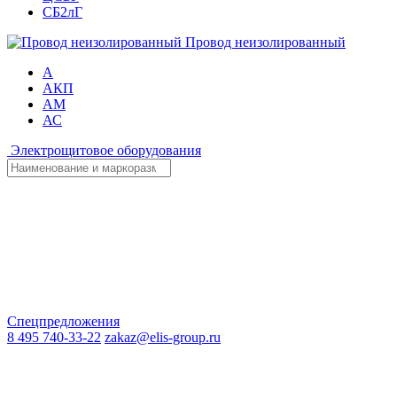
СБ2лГ
Провод неизолированный
А
АКП
АМ
АС
Электрощитовое оборудования
Спецпредложения
8 495 740-33-22
zakaz@elis-group.ru