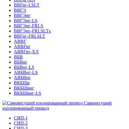
ВВГнг-LSLT
ВВГЭ
ВВГЭнг
ВВГЭнг-LS
ВВГЭнг-FRLS
ВВГЭнг-FRLSLTх
ВВГнг-FRLSLT
АВВГ
АВВГнг
АВВГнг-ХЛ
ВБВ
ВБВнг
ВБВнг-LS
АВБВнг-LS
АВБВнг
ВКБШв
ВКБШвнг
ВКБШвнг-LS
Самонесущий
изолированный провод
СИП-1
СИП-2
СИП-3