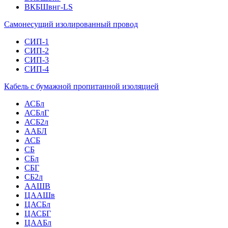
ВКБШвнг-LS
Самонесущий изолированный провод
СИП-1
СИП-2
СИП-3
СИП-4
Кабель с бумажной пропитанной изоляцией
АСБл
АСБлГ
АСБ2л
ААБЛ
АСБ
СБ
СБл
СБГ
СБ2л
ААШВ
ЦААШв
ЦАСБл
ЦАСБГ
ЦААБл