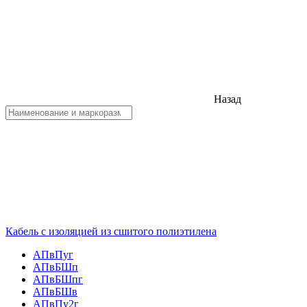
Назад
Кабель с изоляцией из сшитого полиэтилена
АПвПуг
АПвБШп
АПвБШпг
АПвБШв
АПвПу2г