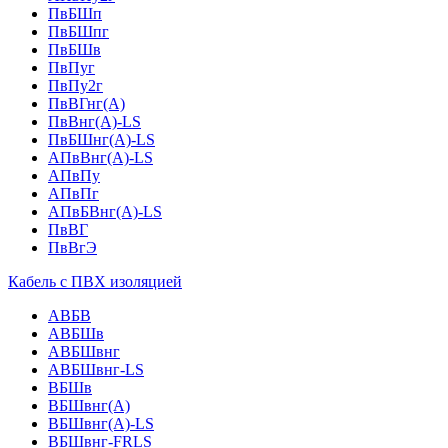
ПвБШп
ПвБШпг
ПвБШв
ПвПуг
ПвПу2г
ПвВГнг(А)
ПвВнг(А)-LS
ПвБШнг(А)-LS
АПвВнг(А)-LS
АПвПу
АПвПг
АПвБВнг(А)-LS
ПвВГ
ПвВгЭ
Кабель с ПВХ изоляцией
АВБВ
АВБШв
АВБШвнг
АВБШвнг-LS
ВБШв
ВБШвнг(A)
ВБШвнг(А)-LS
ВБШвнг-FRLS