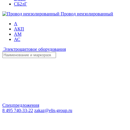
СБ2лГ
Провод неизолированный
А
АКП
АМ
АС
Электрощитовое оборудования
Спецпредложения
8 495 740-33-22
zakaz@elis-group.ru