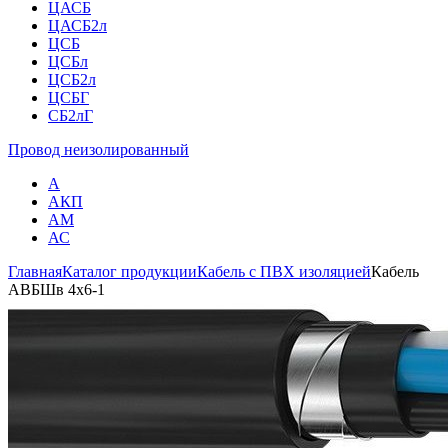
ЦАСБ
ЦАСБ2л
ЦСБ
ЦСБл
ЦСБ2л
ЦСБГ
СБ2лГ
Провод неизолированный
А
АКП
АМ
АС
Главная
Каталог продукции
Кабель с ПВХ изоляцией
Кабель
АВБШв 4х6-1