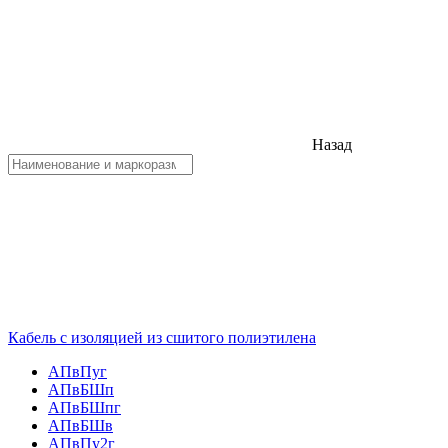
Назад
Кабель с изоляцией из сшитого полиэтилена
АПвПуг
АПвБШп
АПвБШпг
АПвБШв
АПвПу2г