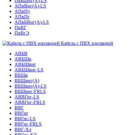
ПвБШнг(А)-LS
АПвВнг(А)-LS
АПвПу
АПвПг
АПвБВнг(А)-LS
ПвВГ
ПвВгЭ
Кабель с ПВХ изоляцией
АВБВ
АВБШв
АВБШвнг
АВБШвнг-LS
ВБШв
ВБШвнг(A)
ВБШвнг(А)-LS
ВБШвнг-FRLS
АВВГнг-LS
АВВГнг-FRLS
ВВГ
ВВГнг
ВВГнг-LS
ВВГнг-FRLS
ВВГ-Хл
ВВГнг-ХЛ