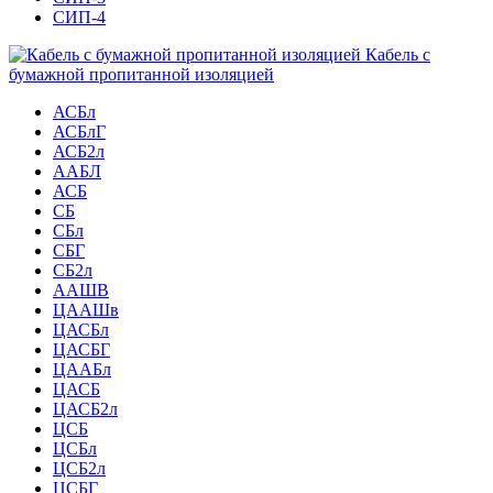
СИП-4
Кабель с
бумажной пропитанной изоляцией
АСБл
АСБлГ
АСБ2л
ААБЛ
АСБ
СБ
СБл
СБГ
СБ2л
ААШВ
ЦААШв
ЦАСБл
ЦАСБГ
ЦААБл
ЦАСБ
ЦАСБ2л
ЦСБ
ЦСБл
ЦСБ2л
ЦСБГ