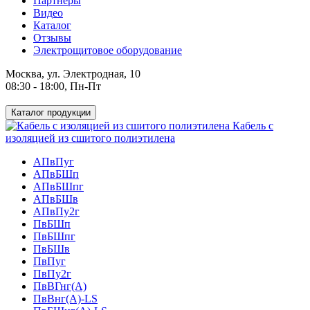
Партнеры
Видео
Каталог
Отзывы
Электрощитовое оборудование
Москва, ул. Электродная, 10
08:30 - 18:00, Пн-Пт
Каталог продукции
Кабель с
изоляцией из сшитого полиэтилена
АПвПуг
АПвБШп
АПвБШпг
АПвБШв
АПвПу2г
ПвБШп
ПвБШпг
ПвБШв
ПвПуг
ПвПу2г
ПвВГнг(А)
ПвВнг(А)-LS