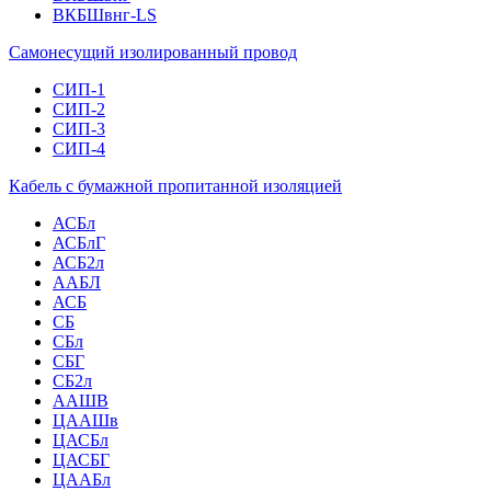
ВКБШвнг-LS
Самонесущий изолированный провод
СИП-1
СИП-2
СИП-3
СИП-4
Кабель с бумажной пропитанной изоляцией
АСБл
АСБлГ
АСБ2л
ААБЛ
АСБ
СБ
СБл
СБГ
СБ2л
ААШВ
ЦААШв
ЦАСБл
ЦАСБГ
ЦААБл