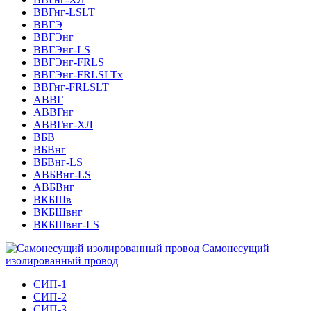
ВВГнг-LSLT
ВВГЭ
ВВГЭнг
ВВГЭнг-LS
ВВГЭнг-FRLS
ВВГЭнг-FRLSLTх
ВВГнг-FRLSLT
АВВГ
АВВГнг
АВВГнг-ХЛ
ВБВ
ВБВнг
ВБВнг-LS
АВБВнг-LS
АВБВнг
ВКБШв
ВКБШвнг
ВКБШвнг-LS
Самонесущий
изолированный провод
СИП-1
СИП-2
СИП-3