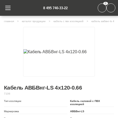
0
8 495 740-33-22
главная
каталог продукции
кабель с пвх изоляцией
кабель авбвнг-ls 4х1
Кабель АВБВнг-LS 4х120-0.66
7106
Тип изоляции
Кабель силовой с ПВХ
изоляцией
Маркировка
АВБВнг-LS