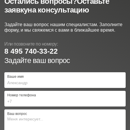
Остались вопросы?
Оставьте
чем в регионах.
потребности каждого клиента.
заявку
на консультацию
Задайте ваш вопрос нашим специалистам. Заполните
форму, и мы свяжемся с вами в ближайшее время.
Или позвоните по номеру:
8 495 740-33-22
Задайте ваш вопрос
Ваше имя
Номер телефона
Ваш вопрос