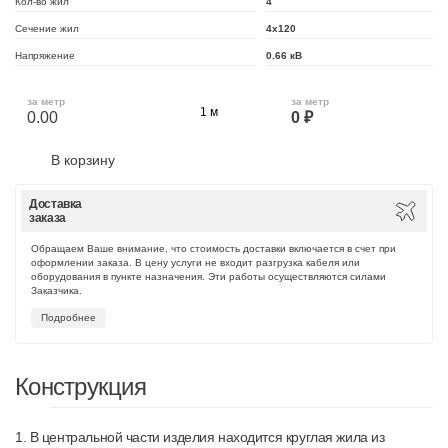
Кол-во жил
4
Сечение жил
4х120
Напряжение
0.66 кВ
за метр
за метр
0.00
0 ₽
В корзину
Доставка
заказа
Обращаем Ваше внимание, что стоимость доставки включается в счет при
оформлении заказа. В цену услуги не входит разгрузка кабеля или
оборудования в пункте назначения. Эти работы осуществляются силами
Заказчика.
Подробнее
Конструкция
1. В центральной части изделия находится круглая жила из