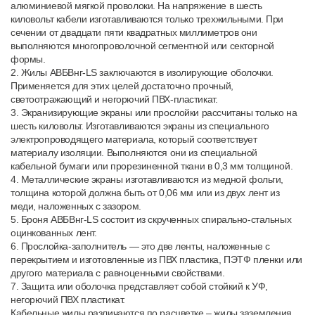
алюминиевой мягкой проволоки. На напряжение в шесть
киловольт кабели изготавливаются только трехжильными. При
сечении от двадцати пяти квадратных миллиметров они
выполняются многопроволочной сегментной или секторной
формы.
2. Жилы АВБВнг-LS заключаются в изолирующие оболочки.
Применяется для этих целей достаточно прочный,
светоотражающий и негорючий ПВХ-пластикат.
3. Экранизирующие экраны или прослойки рассчитаны только на
шесть киловольт. Изготавливаются экраны из специального
электропроводящего материала, который соответствует
материалу изоляции. Выполняются они из специальной
кабельной бумаги или прорезиненной ткани в 0,3 мм толщиной.
4. Металлические экраны изготавливаются из медной фольги,
толщина которой должна быть от 0,06 мм или из двух лент из
меди, наложенных с зазором.
5. Броня АВБВнг-LS состоит из скрученных спирально-стальных
оцинкованных лент.
6. Прослойка-заполнитель — это две ленты, наложенные с
перекрытием и изготовленные из ПВХ пластика, ПЭТФ пленки или
другого материала с равноценными свойствами.
7. Защита или оболочка представляет собой стойкий к УФ,
негорючий ПВХ пластикат.
Кабельные жилы различаются по расцветке – жилы заземления