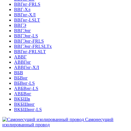
ВВГнг-FRLS
ВВГ-Хл
ВВГнг-ХЛ
ВВГнг-LSLT
ВВГЭ
ВВГЭнг
ВВГЭнг-LS
ВВГЭнг-FRLS
ВВГЭнг-FRLSLTх
ВВГнг-FRLSLT
АВВГ
АВВГнг
АВВГнг-ХЛ
ВБВ
ВБВнг
ВБВнг-LS
АВБВнг-LS
АВБВнг
ВКБШв
ВКБШвнг
ВКБШвнг-LS
Самонесущий
изолированный провод