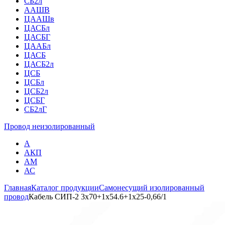
СБ2л
ААШВ
ЦААШв
ЦАСБл
ЦАСБГ
ЦААБл
ЦАСБ
ЦАСБ2л
ЦСБ
ЦСБл
ЦСБ2л
ЦСБГ
СБ2лГ
Провод неизолированный
А
АКП
АМ
АС
Главная
Каталог продукции
Самонесущий изолированный
провод
Кабель СИП-2 3х70+1х54.6+1х25-0,66/1