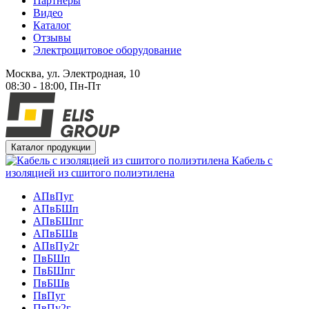
Партнеры
Видео
Каталог
Отзывы
Электрощитовое оборудование
Москва, ул. Электродная, 10
08:30 - 18:00, Пн-Пт
Каталог продукции
Кабель с
изоляцией из сшитого полиэтилена
АПвПуг
АПвБШп
АПвБШпг
АПвБШв
АПвПу2г
ПвБШп
ПвБШпг
ПвБШв
ПвПуг
ПвПу2г