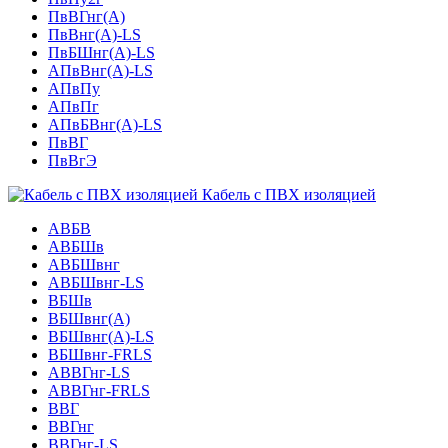
ПвВГнг(А)
ПвВнг(А)-LS
ПвБШнг(А)-LS
АПвВнг(А)-LS
АПвПу
АПвПг
АПвБВнг(А)-LS
ПвВГ
ПвВгЭ
Кабель с ПВХ изоляцией
АВБВ
АВБШв
АВБШвнг
АВБШвнг-LS
ВБШв
ВБШвнг(A)
ВБШвнг(А)-LS
ВБШвнг-FRLS
АВВГнг-LS
АВВГнг-FRLS
ВВГ
ВВГнг
ВВГнг-LS