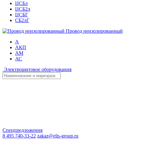
ЦСБл
ЦСБ2л
ЦСБГ
СБ2лГ
Провод неизолированный
А
АКП
АМ
АС
Электрощитовое оборудования
Спецпредложения
8 495 740-33-22
zakaz@elis-group.ru