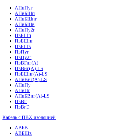
АПвПуг
АПвБШп
АПвБШпг
АПвБШв
АПвПу2г
ПвБШп
ПвБШпг
ПвБШв
ПвПуг
ПвПу2г
ПвВГнг(А)
ПвВнг(А)-LS
ПвБШнг(А)-LS
АПвВнг(А)-LS
АПвПу
АПвПг
АПвБВнг(А)-LS
ПвВГ
ПвВгЭ
Кабель с ПВХ изоляцией
АВБВ
АВБШв