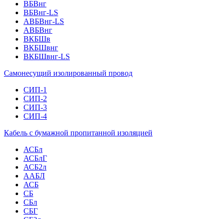
ВБВнг
ВБВнг-LS
АВБВнг-LS
АВБВнг
ВКБШв
ВКБШвнг
ВКБШвнг-LS
Самонесущий изолированный провод
СИП-1
СИП-2
СИП-3
СИП-4
Кабель с бумажной пропитанной изоляцией
АСБл
АСБлГ
АСБ2л
ААБЛ
АСБ
СБ
СБл
СБГ