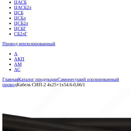
ЦАСБ
ЦАСБ2л
ЦСБ
ЦСБл
ЦСБ2л
ЦСБГ
СБ2лГ
Провод неизолированный
А
АКП
АМ
АС
Главная
Каталог продукции
Самонесущий изолированный
провод
Кабель СИП-2 4х25+1х54.6-0,66/1