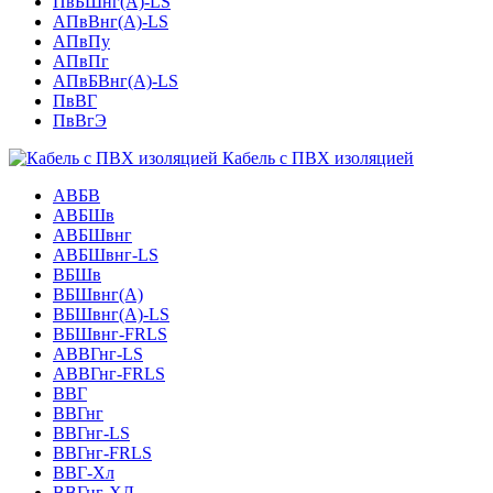
ПвБШнг(А)-LS
АПвВнг(А)-LS
АПвПу
АПвПг
АПвБВнг(А)-LS
ПвВГ
ПвВгЭ
Кабель с ПВХ изоляцией
АВБВ
АВБШв
АВБШвнг
АВБШвнг-LS
ВБШв
ВБШвнг(A)
ВБШвнг(А)-LS
ВБШвнг-FRLS
АВВГнг-LS
АВВГнг-FRLS
ВВГ
ВВГнг
ВВГнг-LS
ВВГнг-FRLS
ВВГ-Хл
ВВГнг-ХЛ