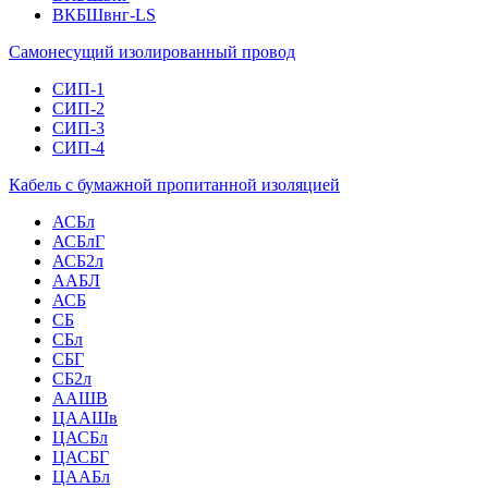
ВКБШвнг-LS
Самонесущий изолированный провод
СИП-1
СИП-2
СИП-3
СИП-4
Кабель с бумажной пропитанной изоляцией
АСБл
АСБлГ
АСБ2л
ААБЛ
АСБ
СБ
СБл
СБГ
СБ2л
ААШВ
ЦААШв
ЦАСБл
ЦАСБГ
ЦААБл