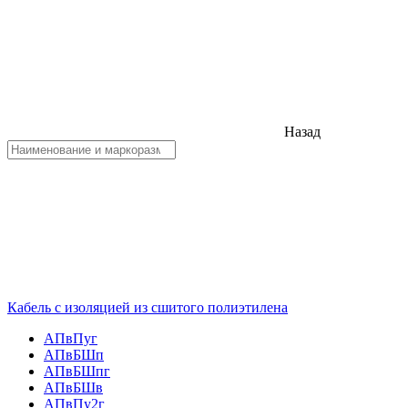
Назад
Кабель с изоляцией из сшитого полиэтилена
АПвПуг
АПвБШп
АПвБШпг
АПвБШв
АПвПу2г