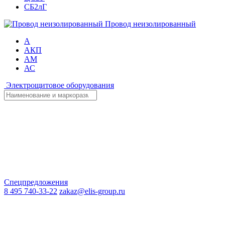
СБ2лГ
Провод неизолированный
А
АКП
АМ
АС
Электрощитовое оборудования
Спецпредложения
8 495 740-33-22
zakaz@elis-group.ru