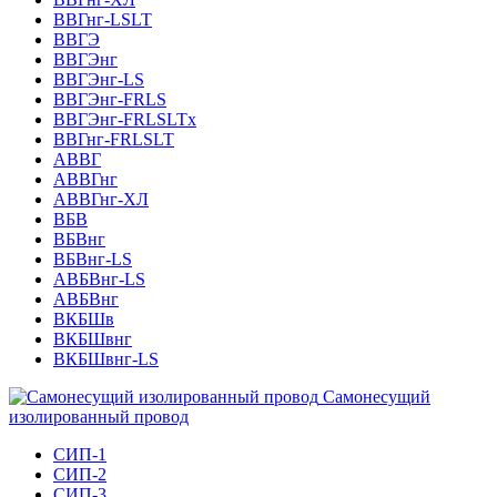
ВВГнг-LSLT
ВВГЭ
ВВГЭнг
ВВГЭнг-LS
ВВГЭнг-FRLS
ВВГЭнг-FRLSLTх
ВВГнг-FRLSLT
АВВГ
АВВГнг
АВВГнг-ХЛ
ВБВ
ВБВнг
ВБВнг-LS
АВБВнг-LS
АВБВнг
ВКБШв
ВКБШвнг
ВКБШвнг-LS
Самонесущий
изолированный провод
СИП-1
СИП-2
СИП-3