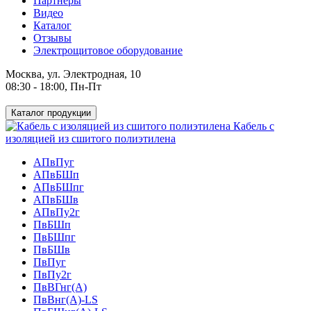
Партнеры
Видео
Каталог
Отзывы
Электрощитовое оборудование
Москва, ул. Электродная, 10
08:30 - 18:00, Пн-Пт
Каталог продукции
Кабель с
изоляцией из сшитого полиэтилена
АПвПуг
АПвБШп
АПвБШпг
АПвБШв
АПвПу2г
ПвБШп
ПвБШпг
ПвБШв
ПвПуг
ПвПу2г
ПвВГнг(А)
ПвВнг(А)-LS