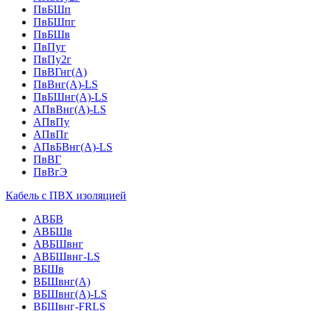
ПвБШп
ПвБШпг
ПвБШв
ПвПуг
ПвПу2г
ПвВГнг(А)
ПвВнг(А)-LS
ПвБШнг(А)-LS
АПвВнг(А)-LS
АПвПу
АПвПг
АПвБВнг(А)-LS
ПвВГ
ПвВгЭ
Кабель с ПВХ изоляцией
АВБВ
АВБШв
АВБШвнг
АВБШвнг-LS
ВБШв
ВБШвнг(A)
ВБШвнг(А)-LS
ВБШвнг-FRLS