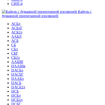
СИП-4
Кабель с
бумажной пропитанной изоляцией
АСБл
АСБлГ
АСБ2л
ААБЛ
АСБ
СБ
СБл
СБГ
СБ2л
ААШВ
ЦААШв
ЦАСБл
ЦАСБГ
ЦААБл
ЦАСБ
ЦАСБ2л
ЦСБ
ЦСБл
ЦСБ2л
ЦСБГ