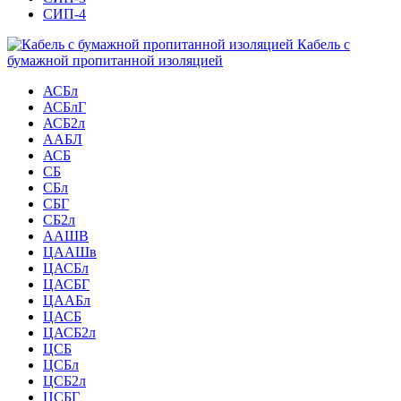
СИП-4
Кабель с
бумажной пропитанной изоляцией
АСБл
АСБлГ
АСБ2л
ААБЛ
АСБ
СБ
СБл
СБГ
СБ2л
ААШВ
ЦААШв
ЦАСБл
ЦАСБГ
ЦААБл
ЦАСБ
ЦАСБ2л
ЦСБ
ЦСБл
ЦСБ2л
ЦСБГ