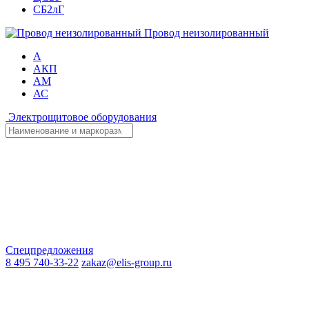
СБ2лГ
Провод неизолированный
А
АКП
АМ
АС
Электрощитовое оборудования
Спецпредложения
8 495 740-33-22
zakaz@elis-group.ru