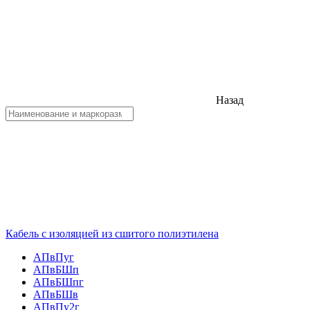
Назад
Кабель с изоляцией из сшитого полиэтилена
АПвПуг
АПвБШп
АПвБШпг
АПвБШв
АПвПу2г