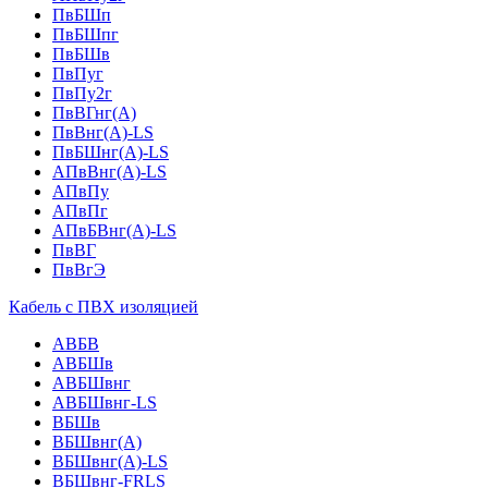
ПвБШп
ПвБШпг
ПвБШв
ПвПуг
ПвПу2г
ПвВГнг(А)
ПвВнг(А)-LS
ПвБШнг(А)-LS
АПвВнг(А)-LS
АПвПу
АПвПг
АПвБВнг(А)-LS
ПвВГ
ПвВгЭ
Кабель с ПВХ изоляцией
АВБВ
АВБШв
АВБШвнг
АВБШвнг-LS
ВБШв
ВБШвнг(A)
ВБШвнг(А)-LS
ВБШвнг-FRLS