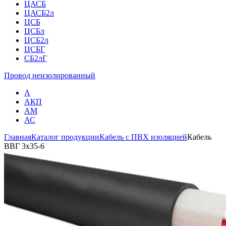
ЦАСБ
ЦАСБ2л
ЦСБ
ЦСБл
ЦСБ2л
ЦСБГ
СБ2лГ
Провод неизолированный
А
АКП
АМ
АС
Главная
Каталог продукции
Кабель с ПВХ изоляцией
Кабель
ВВГ 3х35-6