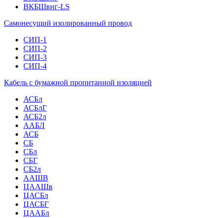
ВКБШвнг-LS
Самонесущий изолированный провод
СИП-1
СИП-2
СИП-3
СИП-4
Кабель с бумажной пропитанной изоляцией
АСБл
АСБлГ
АСБ2л
ААБЛ
АСБ
СБ
СБл
СБГ
СБ2л
ААШВ
ЦААШв
ЦАСБл
ЦАСБГ
ЦААБл