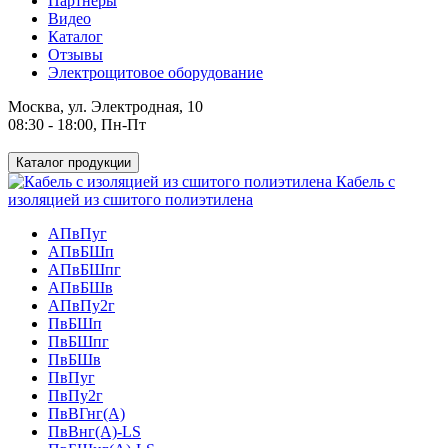
Партнеры
Видео
Каталог
Отзывы
Электрощитовое оборудование
Москва, ул. Электродная, 10
08:30 - 18:00, Пн-Пт
Каталог продукции
Кабель с
изоляцией из сшитого полиэтилена
АПвПуг
АПвБШп
АПвБШпг
АПвБШв
АПвПу2г
ПвБШп
ПвБШпг
ПвБШв
ПвПуг
ПвПу2г
ПвВГнг(А)
ПвВнг(А)-LS