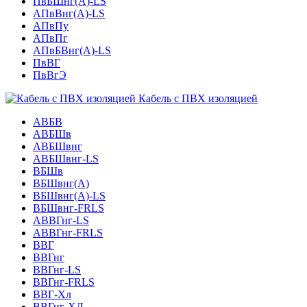
ПвБШнг(А)-LS
АПвВнг(А)-LS
АПвПу
АПвПг
АПвБВнг(А)-LS
ПвВГ
ПвВгЭ
Кабель с ПВХ изоляцией
АВБВ
АВБШв
АВБШвнг
АВБШвнг-LS
ВБШв
ВБШвнг(A)
ВБШвнг(А)-LS
ВБШвнг-FRLS
АВВГнг-LS
АВВГнг-FRLS
ВВГ
ВВГнг
ВВГнг-LS
ВВГнг-FRLS
ВВГ-Хл
ВВГнг-ХЛ