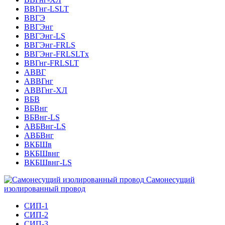
ВВГнг-LSLT
ВВГЭ
ВВГЭнг
ВВГЭнг-LS
ВВГЭнг-FRLS
ВВГЭнг-FRLSLTх
ВВГнг-FRLSLT
АВВГ
АВВГнг
АВВГнг-ХЛ
ВБВ
ВБВнг
ВБВнг-LS
АВБВнг-LS
АВБВнг
ВКБШв
ВКБШвнг
ВКБШвнг-LS
Самонесущий
изолированный провод
СИП-1
СИП-2
СИП-3