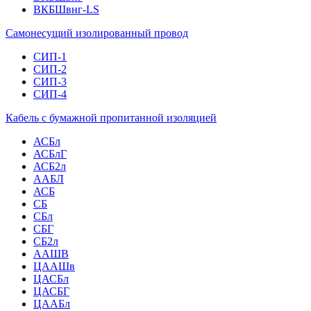
ВКБШвнг-LS
Самонесущий изолированный провод
СИП-1
СИП-2
СИП-3
СИП-4
Кабель с бумажной пропитанной изоляцией
АСБл
АСБлГ
АСБ2л
ААБЛ
АСБ
СБ
СБл
СБГ
СБ2л
ААШВ
ЦААШв
ЦАСБл
ЦАСБГ
ЦААБл