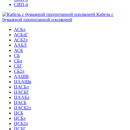
СИП-4
Кабель с
бумажной пропитанной изоляцией
АСБл
АСБлГ
АСБ2л
ААБЛ
АСБ
СБ
СБл
СБГ
СБ2л
ААШВ
ЦААШв
ЦАСБл
ЦАСБГ
ЦААБл
ЦАСБ
ЦАСБ2л
ЦСБ
ЦСБл
ЦСБ2л
ЦСБГ