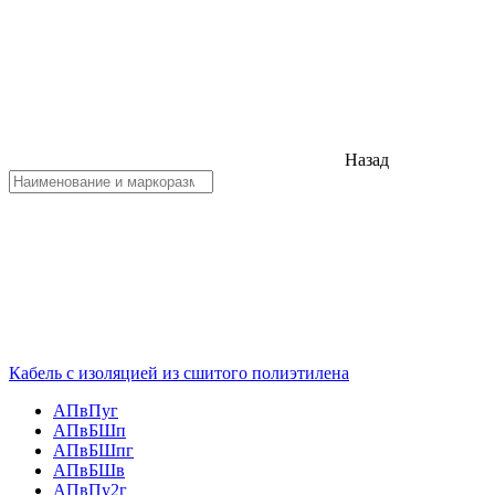
Назад
Кабель с изоляцией из сшитого полиэтилена
АПвПуг
АПвБШп
АПвБШпг
АПвБШв
АПвПу2г