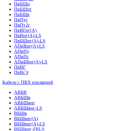
ПвБШп
ПвБШпг
ПвБШв
ПвПуг
ПвПу2г
ПвВГнг(А)
ПвВнг(А)-LS
ПвБШнг(А)-LS
АПвВнг(А)-LS
АПвПу
АПвПг
АПвБВнг(А)-LS
ПвВГ
ПвВгЭ
Кабель с ПВХ изоляцией
АВБВ
АВБШв
АВБШвнг
АВБШвнг-LS
ВБШв
ВБШвнг(A)
ВБШвнг(А)-LS
ВБШвнг-FRLS