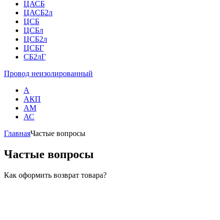
ЦАСБ
ЦАСБ2л
ЦСБ
ЦСБл
ЦСБ2л
ЦСБГ
СБ2лГ
Провод неизолированный
А
АКП
АМ
АС
Главная
Частые вопросы
Частые вопросы
Как оформить возврат товара?