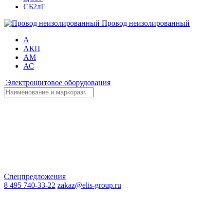
СБ2лГ
Провод неизолированный
А
АКП
АМ
АС
Электрощитовое оборудования
Спецпредложения
8 495 740-33-22
zakaz@elis-group.ru