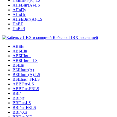
ПвБШнг(А)-LS
АПвВнг(А)-LS
АПвПу
АПвПг
АПвБВнг(А)-LS
ПвВГ
ПвВгЭ
Кабель с ПВХ изоляцией
АВБВ
АВБШв
АВБШвнг
АВБШвнг-LS
ВБШв
ВБШвнг(A)
ВБШвнг(А)-LS
ВБШвнг-FRLS
АВВГнг-LS
АВВГнг-FRLS
ВВГ
ВВГнг
ВВГнг-LS
ВВГнг-FRLS
ВВГ-Хл
ВВГнг-ХЛ