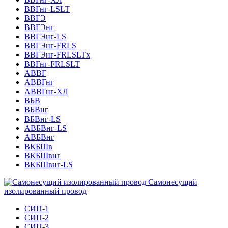
ВВГнг-LSLT
ВВГЭ
ВВГЭнг
ВВГЭнг-LS
ВВГЭнг-FRLS
ВВГЭнг-FRLSLTх
ВВГнг-FRLSLT
АВВГ
АВВГнг
АВВГнг-ХЛ
ВБВ
ВБВнг
ВБВнг-LS
АВБВнг-LS
АВБВнг
ВКБШв
ВКБШвнг
ВКБШвнг-LS
Самонесущий
изолированный провод
СИП-1
СИП-2
СИП-3