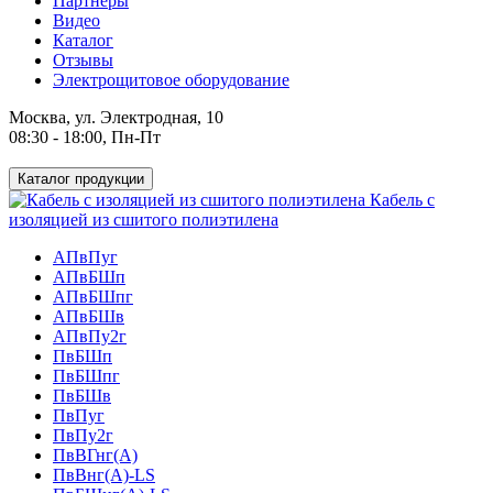
Партнеры
Видео
Каталог
Отзывы
Электрощитовое оборудование
Москва, ул. Электродная, 10
08:30 - 18:00, Пн-Пт
Каталог продукции
Кабель с
изоляцией из сшитого полиэтилена
АПвПуг
АПвБШп
АПвБШпг
АПвБШв
АПвПу2г
ПвБШп
ПвБШпг
ПвБШв
ПвПуг
ПвПу2г
ПвВГнг(А)
ПвВнг(А)-LS