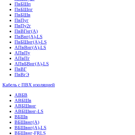
ПвБШп
ПвБШпг
ПвБШв
ПвПуг
ПвПу2г
ПвВГнг(А)
ПвВнг(А)-LS
ПвБШнг(А)-LS
АПвВнг(А)-LS
АПвПу
АПвПг
АПвБВнг(А)-LS
ПвВГ
ПвВгЭ
Кабель с ПВХ изоляцией
АВБВ
АВБШв
АВБШвнг
АВБШвнг-LS
ВБШв
ВБШвнг(A)
ВБШвнг(А)-LS
ВБШвнг-FRLS