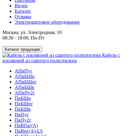
Партнеры
Видео
Каталог
Отзывы
Электрощитовое оборудование
Москва, ул. Электродная, 10
08:30 - 18:00, Пн-Пт
Каталог продукции
Кабель с
изоляцией из сшитого полиэтилена
АПвПуг
АПвБШп
АПвБШпг
АПвБШв
АПвПу2г
ПвБШп
ПвБШпг
ПвБШв
ПвПуг
ПвПу2г
ПвВГнг(А)
ПвВнг(А)-LS