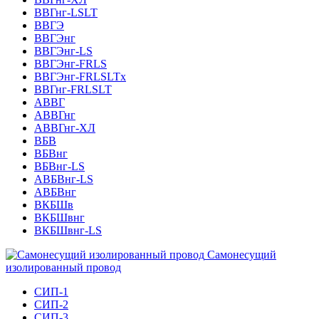
ВВГнг-LSLT
ВВГЭ
ВВГЭнг
ВВГЭнг-LS
ВВГЭнг-FRLS
ВВГЭнг-FRLSLTх
ВВГнг-FRLSLT
АВВГ
АВВГнг
АВВГнг-ХЛ
ВБВ
ВБВнг
ВБВнг-LS
АВБВнг-LS
АВБВнг
ВКБШв
ВКБШвнг
ВКБШвнг-LS
Самонесущий
изолированный провод
СИП-1
СИП-2
СИП-3