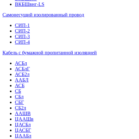
ВКБШвнг-LS
Самонесущий изолированный провод
СИП-1
СИП-2
СИП-3
СИП-4
Кабель с бумажной пропитанной изоляцией
АСБл
АСБлГ
АСБ2л
ААБЛ
АСБ
СБ
СБл
СБГ
СБ2л
ААШВ
ЦААШв
ЦАСБл
ЦАСБГ
ЦААБл