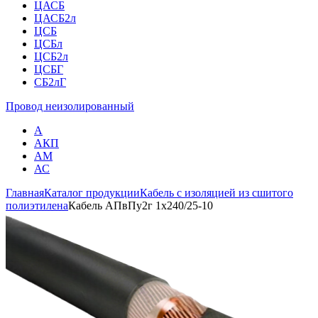
ЦАСБ
ЦАСБ2л
ЦСБ
ЦСБл
ЦСБ2л
ЦСБГ
СБ2лГ
Провод неизолированный
А
АКП
АМ
АС
Главная
Каталог продукции
Кабель с изоляцией из сшитого
полиэтилена
Кабель АПвПу2г 1х240/25-10