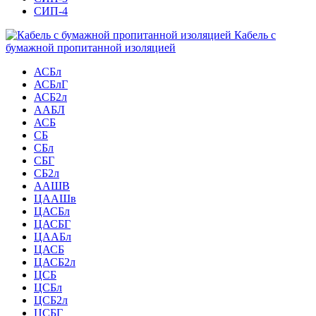
СИП-4
Кабель с
бумажной пропитанной изоляцией
АСБл
АСБлГ
АСБ2л
ААБЛ
АСБ
СБ
СБл
СБГ
СБ2л
ААШВ
ЦААШв
ЦАСБл
ЦАСБГ
ЦААБл
ЦАСБ
ЦАСБ2л
ЦСБ
ЦСБл
ЦСБ2л
ЦСБГ