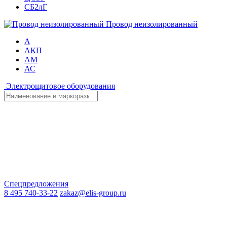
СБ2лГ
Провод неизолированный
А
АКП
АМ
АС
Электрощитовое оборудования
Спецпредложения
8 495 740-33-22
zakaz@elis-group.ru