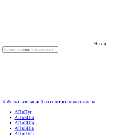
Назад
Кабель с изоляцией из сшитого полиэтилена
АПвПуг
АПвБШп
АПвБШпг
АПвБШв
АПвПу2г