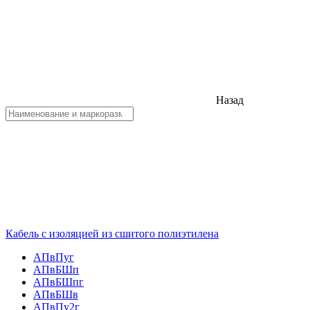
Назад
Кабель с изоляцией из сшитого полиэтилена
АПвПуг
АПвБШп
АПвБШпг
АПвБШв
АПвПу2г