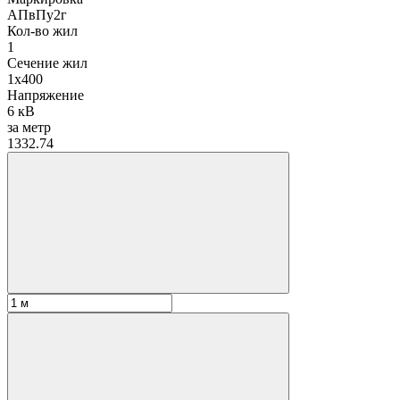
АПвПу2г
Кол-во жил
1
Сечение жил
1х400
Напряжение
6 кВ
за метр
1332.74