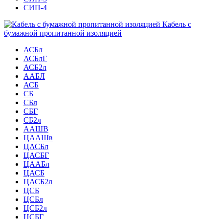
СИП-4
Кабель с
бумажной пропитанной изоляцией
АСБл
АСБлГ
АСБ2л
ААБЛ
АСБ
СБ
СБл
СБГ
СБ2л
ААШВ
ЦААШв
ЦАСБл
ЦАСБГ
ЦААБл
ЦАСБ
ЦАСБ2л
ЦСБ
ЦСБл
ЦСБ2л
ЦСБГ