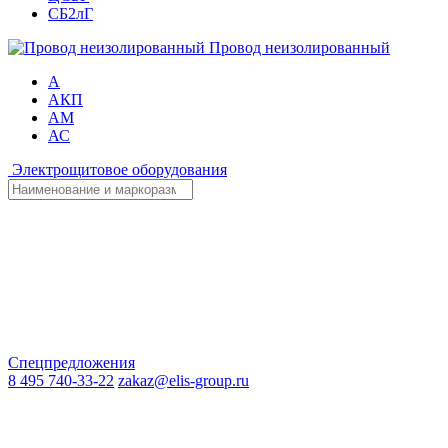
СБ2лГ
Провод неизолированный
А
АКП
АМ
АС
Электрощитовое оборудования
Спецпредложения
8 495 740-33-22
zakaz@elis-group.ru