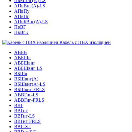
ПвБШнг(А)-LS
АПвВнг(А)-LS
АПвПу
АПвПг
АПвБВнг(А)-LS
ПвВГ
ПвВгЭ
Кабель с ПВХ изоляцией
АВБВ
АВБШв
АВБШвнг
АВБШвнг-LS
ВБШв
ВБШвнг(A)
ВБШвнг(А)-LS
ВБШвнг-FRLS
АВВГнг-LS
АВВГнг-FRLS
ВВГ
ВВГнг
ВВГнг-LS
ВВГнг-FRLS
ВВГ-Хл
ВВГнг-ХЛ