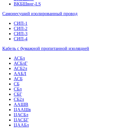
ВКБШвнг-LS
Самонесущий изолированный провод
СИП-1
СИП-2
СИП-3
СИП-4
Кабель с бумажной пропитанной изоляцией
АСБл
АСБлГ
АСБ2л
ААБЛ
АСБ
СБ
СБл
СБГ
СБ2л
ААШВ
ЦААШв
ЦАСБл
ЦАСБГ
ЦААБл