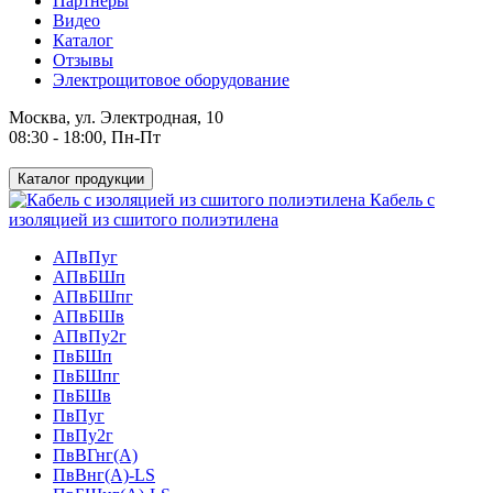
Партнеры
Видео
Каталог
Отзывы
Электрощитовое оборудование
Москва, ул. Электродная, 10
08:30 - 18:00, Пн-Пт
Каталог продукции
Кабель с
изоляцией из сшитого полиэтилена
АПвПуг
АПвБШп
АПвБШпг
АПвБШв
АПвПу2г
ПвБШп
ПвБШпг
ПвБШв
ПвПуг
ПвПу2г
ПвВГнг(А)
ПвВнг(А)-LS