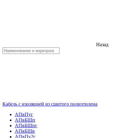
Назад
Кабель с изоляцией из сшитого полиэтилена
АПвПуг
АПвБШп
АПвБШпг
АПвБШв
АПвПу2г