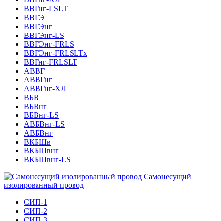
ВВГнг-LSLT
ВВГЭ
ВВГЭнг
ВВГЭнг-LS
ВВГЭнг-FRLS
ВВГЭнг-FRLSLTх
ВВГнг-FRLSLT
АВВГ
АВВГнг
АВВГнг-ХЛ
ВБВ
ВБВнг
ВБВнг-LS
АВБВнг-LS
АВБВнг
ВКБШв
ВКБШвнг
ВКБШвнг-LS
Самонесущий
изолированный провод
СИП-1
СИП-2
СИП-3