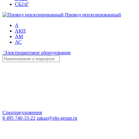
СБ2лГ
Провод неизолированный
А
АКП
АМ
АС
Электрощитовое оборудования
Спецпредложения
8 495 740-33-22
zakaz@elis-group.ru