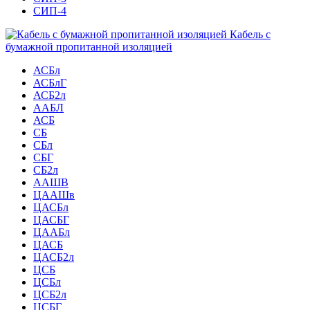
СИП-4
Кабель с
бумажной пропитанной изоляцией
АСБл
АСБлГ
АСБ2л
ААБЛ
АСБ
СБ
СБл
СБГ
СБ2л
ААШВ
ЦААШв
ЦАСБл
ЦАСБГ
ЦААБл
ЦАСБ
ЦАСБ2л
ЦСБ
ЦСБл
ЦСБ2л
ЦСБГ