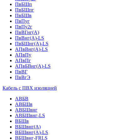
ПвБШп
ПвБШпг
ПвБШв
ПвПуг
ПвПу2г
ПвВГнг(А)
ПвВнг(А)-LS
ПвБШнг(А)-LS
АПвВнг(А)-LS
АПвПу
АПвПг
АПвБВнг(А)-LS
ПвВГ
ПвВгЭ
Кабель с ПВХ изоляцией
АВБВ
АВБШв
АВБШвнг
АВБШвнг-LS
ВБШв
ВБШвнг(A)
ВБШвнг(А)-LS
ВБШвнг-FRLS