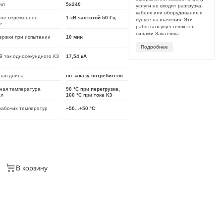
ил
5х240
услуги не входит разгрузка
кабеля или оборудования в
ое переменное
1 кВ частотой 50 Гц
пункте назначения. Эти
е
работы осуществляются
силами Заказчика.
ержки при испытании
10 мин
Подробнее
 ток односекундного КЗ
17,54 кА
ная длина
по заказу потребителя
ная температура
90 °C при перегрузке,
ил
160 °C при токе КЗ
рабочих температур
−50...+50 °C
В корзину