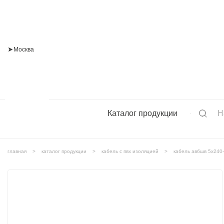
Москва
Каталог продукции
главная
каталог продукции
кабель с пвх изоляцией
кабель авбшв 5х240