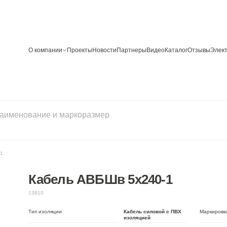
О компании
Проекты
Новости
Партнеры
Видео
Каталог
Отзывы
Элек
-1
Кабель АВБШв 5х240-1
13910
Тип изоляции
Кабель силовой с ПВХ
Маркировк
изоляцией