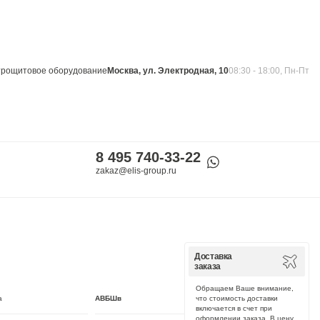
трощитовое оборудование
Москва, ул. Электродная, 10
08:30 - 18:00, Пн-Пт
8 495 740-33-22
Корзина
0
zakaz@elis-group.ru
Доставка
заказа
Обращаем Ваше внимание,
а
АВБШв
что стоимость доставки
включается в счет при
оформлении заказа. В цену