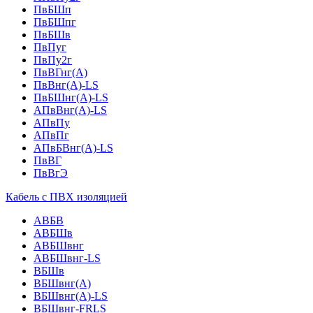
ПвБШп
ПвБШпг
ПвБШв
ПвПуг
ПвПу2г
ПвВГнг(А)
ПвВнг(А)-LS
ПвБШнг(А)-LS
АПвВнг(А)-LS
АПвПу
АПвПг
АПвБВнг(А)-LS
ПвВГ
ПвВгЭ
Кабель с ПВХ изоляцией
АВБВ
АВБШв
АВБШвнг
АВБШвнг-LS
ВБШв
ВБШвнг(A)
ВБШвнг(А)-LS
ВБШвнг-FRLS