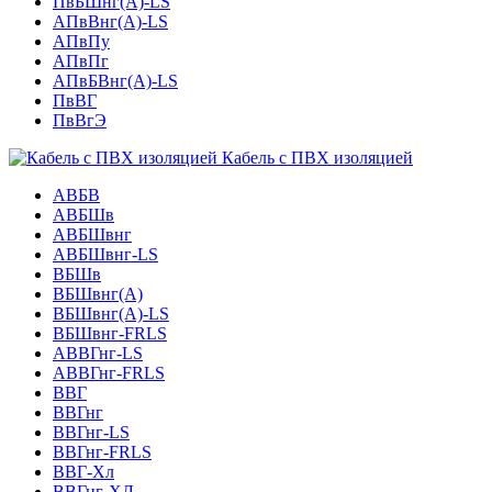
ПвБШнг(А)-LS
АПвВнг(А)-LS
АПвПу
АПвПг
АПвБВнг(А)-LS
ПвВГ
ПвВгЭ
Кабель с ПВХ изоляцией
АВБВ
АВБШв
АВБШвнг
АВБШвнг-LS
ВБШв
ВБШвнг(A)
ВБШвнг(А)-LS
ВБШвнг-FRLS
АВВГнг-LS
АВВГнг-FRLS
ВВГ
ВВГнг
ВВГнг-LS
ВВГнг-FRLS
ВВГ-Хл
ВВГнг-ХЛ