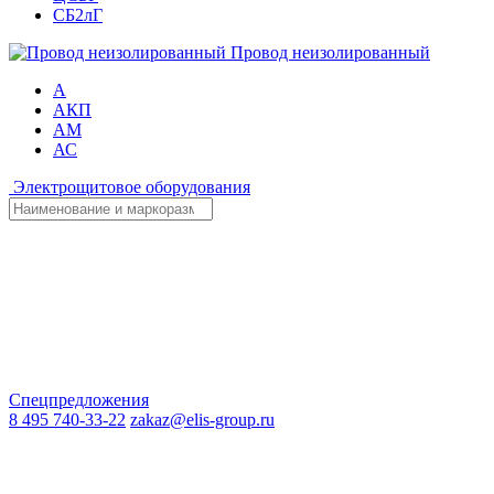
СБ2лГ
Провод неизолированный
А
АКП
АМ
АС
Электрощитовое оборудования
Спецпредложения
8 495 740-33-22
zakaz@elis-group.ru