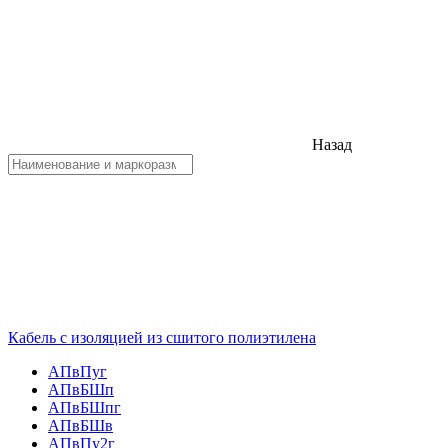
Назад
Кабель с изоляцией из сшитого полиэтилена
АПвПуг
АПвБШп
АПвБШпг
АПвБШв
АПвПу2г