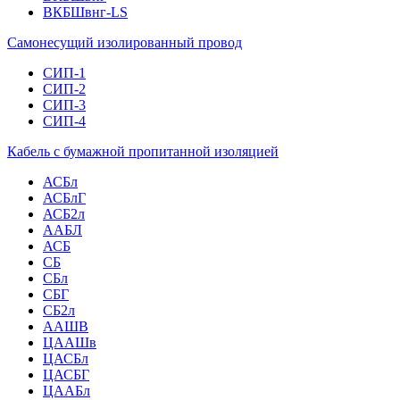
ВКБШвнг-LS
Самонесущий изолированный провод
СИП-1
СИП-2
СИП-3
СИП-4
Кабель с бумажной пропитанной изоляцией
АСБл
АСБлГ
АСБ2л
ААБЛ
АСБ
СБ
СБл
СБГ
СБ2л
ААШВ
ЦААШв
ЦАСБл
ЦАСБГ
ЦААБл