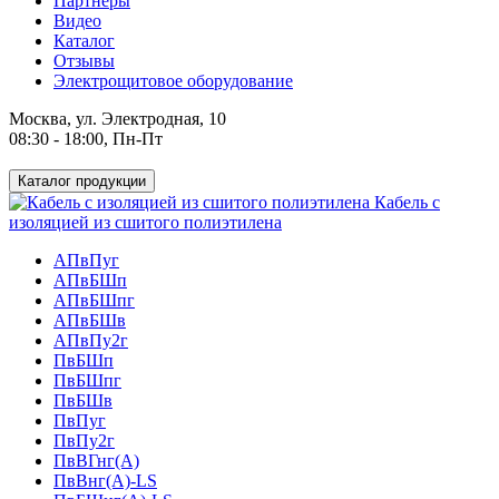
Партнеры
Видео
Каталог
Отзывы
Электрощитовое оборудование
Москва, ул. Электродная, 10
08:30 - 18:00, Пн-Пт
Каталог продукции
Кабель с
изоляцией из сшитого полиэтилена
АПвПуг
АПвБШп
АПвБШпг
АПвБШв
АПвПу2г
ПвБШп
ПвБШпг
ПвБШв
ПвПуг
ПвПу2г
ПвВГнг(А)
ПвВнг(А)-LS