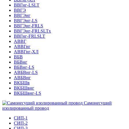
ВВГнг-LSLT
ВВГЭ
ВВГЭнг
ВВГЭнг-LS
ВВГЭнг-FRLS
ВВГЭнг-FRLSLTх
ВВГнг-FRLSLT
АВВГ
АВВГнг
АВВГнг-ХЛ
ВБВ
ВБВнг
ВБВнг-LS
АВБВнг-LS
АВБВнг
ВКБШв
ВКБШвнг
ВКБШвнг-LS
Самонесущий
изолированный провод
СИП-1
СИП-2
СИП-3