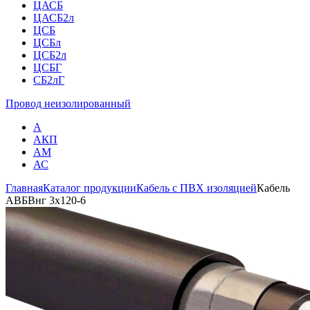
ЦАСБ
ЦАСБ2л
ЦСБ
ЦСБл
ЦСБ2л
ЦСБГ
СБ2лГ
Провод неизолированный
А
АКП
АМ
АС
Главная
Каталог продукции
Кабель с ПВХ изоляцией
Кабель
АВБВнг 3х120-6