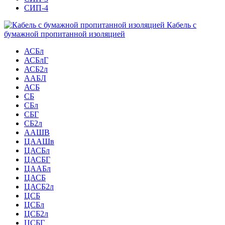
СИП-4
Кабель с
бумажной пропитанной изоляцией
АСБл
АСБлГ
АСБ2л
ААБЛ
АСБ
СБ
СБл
СБГ
СБ2л
ААШВ
ЦААШв
ЦАСБл
ЦАСБГ
ЦААБл
ЦАСБ
ЦАСБ2л
ЦСБ
ЦСБл
ЦСБ2л
ЦСБГ