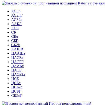
Кабель с бумажн
АСБл
АСБлГ
АСБ2л
ААБЛ
АСБ
СБ
СБл
СБГ
СБ2л
ААШВ
ЦААШв
ЦАСБл
ЦАСБГ
ЦААБл
ЦАСБ
ЦАСБ2л
ЦСБ
ЦСБл
ЦСБ2л
ЦСБГ
СБ2лГ
Провод неизолированный