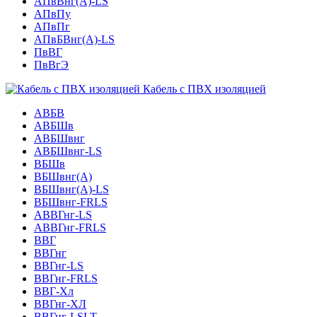
АПвВнг(А)-LS
АПвПу
АПвПг
АПвБВнг(А)-LS
ПвВГ
ПвВгЭ
Кабель с ПВХ изоляцией
АВБВ
АВБШв
АВБШвнг
АВБШвнг-LS
ВБШв
ВБШвнг(A)
ВБШвнг(А)-LS
ВБШвнг-FRLS
АВВГнг-LS
АВВГнг-FRLS
ВВГ
ВВГнг
ВВГнг-LS
ВВГнг-FRLS
ВВГ-Хл
ВВГнг-ХЛ
ВВГнг-LSLT