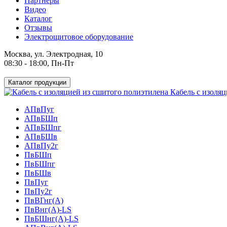
Партнеры
Видео
Каталог
Отзывы
Электрощитовое оборудование
Москва, ул. Электродная, 10
08:30 - 18:00, Пн-Пт
Каталог продукции
Кабель с изоляц
АПвПуг
АПвБШп
АПвБШпг
АПвБШв
АПвПу2г
ПвБШп
ПвБШпг
ПвБШв
ПвПуг
ПвПу2г
ПвВГнг(А)
ПвВнг(А)-LS
ПвБШнг(А)-LS