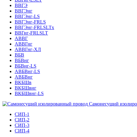
ВВГЭ
ВВГЭнг
ВВГЭнг-LS
ВВГЭнг-FRLS
ВВГЭнг-FRLSLTх
ВВГнг-FRLSLT
АВВГ
АВВГнг
АВВГнг-ХЛ
ВБВ
ВБВнг
ВБВнг-LS
АВБВнг-LS
АВБВнг
ВКБШв
ВКБШвнг
ВКБШвнг-LS
Самонесущий изолиро
СИП-1
СИП-2
СИП-3
СИП-4