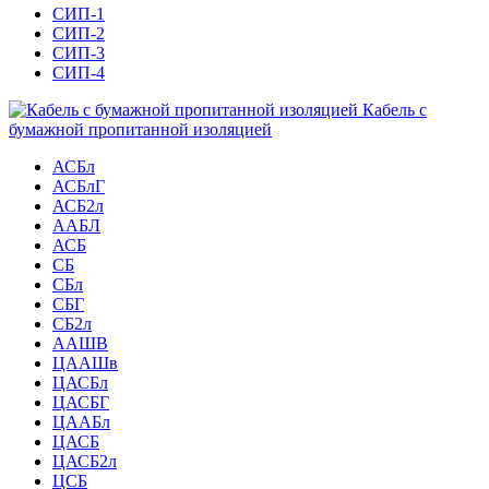
СИП-1
СИП-2
СИП-3
СИП-4
Кабель с
бумажной пропитанной изоляцией
АСБл
АСБлГ
АСБ2л
ААБЛ
АСБ
СБ
СБл
СБГ
СБ2л
ААШВ
ЦААШв
ЦАСБл
ЦАСБГ
ЦААБл
ЦАСБ
ЦАСБ2л
ЦСБ