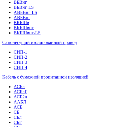
ВБВнг
ВБВнг-LS
АВБВнг-LS
АВБВнг
ВКБШв
ВКБШвнг
ВКБШвнг-LS
Самонесущий изолированный провод
СИП-1
СИП-2
СИП-3
СИП-4
Кабель с бумажной пропитанной изоляцией
АСБл
АСБлГ
АСБ2л
ААБЛ
АСБ
СБ
СБл
СБГ