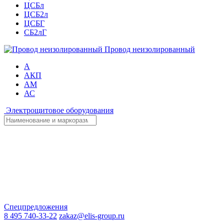
ЦСБл
ЦСБ2л
ЦСБГ
СБ2лГ
Провод неизолированный
А
АКП
АМ
АС
Электрощитовое оборудования
Спецпредложения
8 495 740-33-22
zakaz@elis-group.ru