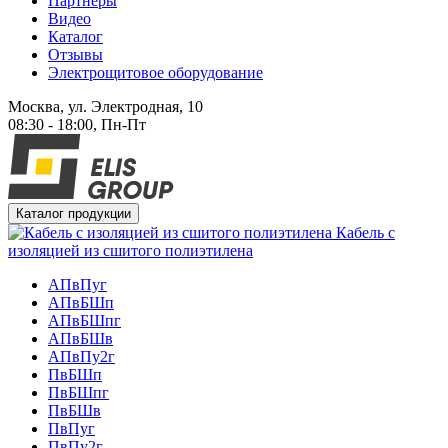
Партнеры
Видео
Каталог
Отзывы
Электрощитовое оборудование
Москва, ул. Электродная, 10
08:30 - 18:00, Пн-Пт
Каталог продукции
Кабель с
изоляцией из сшитого полиэтилена
АПвПуг
АПвБШп
АПвБШпг
АПвБШв
АПвПу2г
ПвБШп
ПвБШпг
ПвБШв
ПвПуг
ПвПу2г