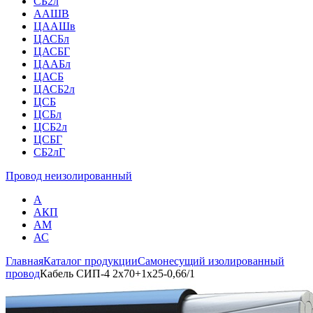
СБ2л
ААШВ
ЦААШв
ЦАСБл
ЦАСБГ
ЦААБл
ЦАСБ
ЦАСБ2л
ЦСБ
ЦСБл
ЦСБ2л
ЦСБГ
СБ2лГ
Провод неизолированный
А
АКП
АМ
АС
Главная
Каталог продукции
Самонесущий изолированный
провод
Кабель СИП-4 2х70+1х25-0,66/1