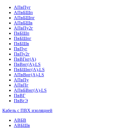
АПвПуг
АПвБШп
АПвБШпг
АПвБШв
АПвПу2г
ПвБШп
ПвБШпг
ПвБШв
ПвПуг
ПвПу2г
ПвВГнг(А)
ПвВнг(А)-LS
ПвБШнг(А)-LS
АПвВнг(А)-LS
АПвПу
АПвПг
АПвБВнг(А)-LS
ПвВГ
ПвВгЭ
Кабель с ПВХ изоляцией
АВБВ
АВБШв