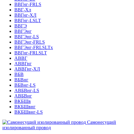
ВВГнг-FRLS
ВВГ-Хл
ВВГнг-ХЛ
ВВГнг-LSLT
ВВГЭ
ВВГЭнг
ВВГЭнг-LS
ВВГЭнг-FRLS
ВВГЭнг-FRLSLTх
ВВГнг-FRLSLT
АВВГ
АВВГнг
АВВГнг-ХЛ
ВБВ
ВБВнг
ВБВнг-LS
АВБВнг-LS
АВБВнг
ВКБШв
ВКБШвнг
ВКБШвнг-LS
Самонесущий
изолированный провод