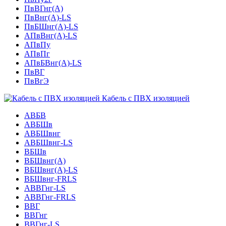
ПвВГнг(А)
ПвВнг(А)-LS
ПвБШнг(А)-LS
АПвВнг(А)-LS
АПвПу
АПвПг
АПвБВнг(А)-LS
ПвВГ
ПвВгЭ
Кабель с ПВХ изоляцией
АВБВ
АВБШв
АВБШвнг
АВБШвнг-LS
ВБШв
ВБШвнг(A)
ВБШвнг(А)-LS
ВБШвнг-FRLS
АВВГнг-LS
АВВГнг-FRLS
ВВГ
ВВГнг
ВВГнг-LS