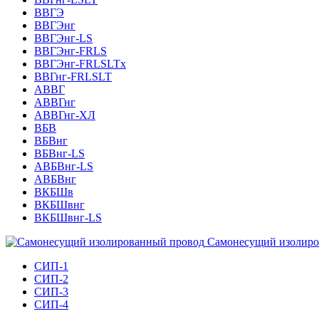
ВВГЭ
ВВГЭнг
ВВГЭнг-LS
ВВГЭнг-FRLS
ВВГЭнг-FRLSLTх
ВВГнг-FRLSLT
АВВГ
АВВГнг
АВВГнг-ХЛ
ВБВ
ВБВнг
ВБВнг-LS
АВБВнг-LS
АВБВнг
ВКБШв
ВКБШвнг
ВКБШвнг-LS
Самонесущий изолиро
СИП-1
СИП-2
СИП-3
СИП-4