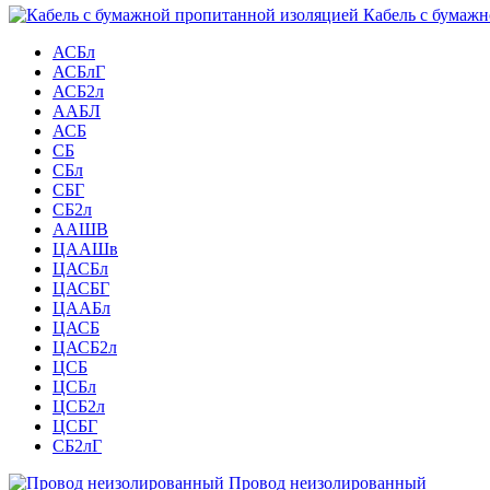
Кабель с бумажн
АСБл
АСБлГ
АСБ2л
ААБЛ
АСБ
СБ
СБл
СБГ
СБ2л
ААШВ
ЦААШв
ЦАСБл
ЦАСБГ
ЦААБл
ЦАСБ
ЦАСБ2л
ЦСБ
ЦСБл
ЦСБ2л
ЦСБГ
СБ2лГ
Провод неизолированный