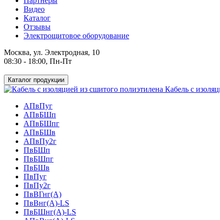
Партнеры
Видео
Каталог
Отзывы
Электрощитовое оборудование
Москва, ул. Электродная, 10
08:30 - 18:00, Пн-Пт
Каталог продукции
Кабель с изоляц
АПвПуг
АПвБШп
АПвБШпг
АПвБШв
АПвПу2г
ПвБШп
ПвБШпг
ПвБШв
ПвПуг
ПвПу2г
ПвВГнг(А)
ПвВнг(А)-LS
ПвБШнг(А)-LS