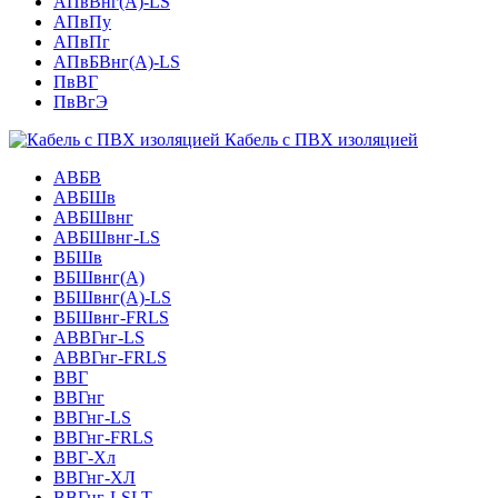
АПвВнг(А)-LS
АПвПу
АПвПг
АПвБВнг(А)-LS
ПвВГ
ПвВгЭ
Кабель с ПВХ изоляцией
АВБВ
АВБШв
АВБШвнг
АВБШвнг-LS
ВБШв
ВБШвнг(A)
ВБШвнг(А)-LS
ВБШвнг-FRLS
АВВГнг-LS
АВВГнг-FRLS
ВВГ
ВВГнг
ВВГнг-LS
ВВГнг-FRLS
ВВГ-Хл
ВВГнг-ХЛ
ВВГнг-LSLT